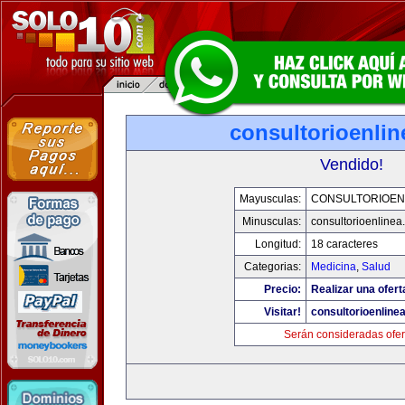
consultorioenli
Vendido!
Mayusculas:
CONSULTORIOEN
Minusculas:
consultorioenlinea
Longitud:
18 caracteres
Categorias:
Medicina
,
Salud
Precio:
Realizar una ofert
Visitar!
consultorioenline
Serán consideradas ofer