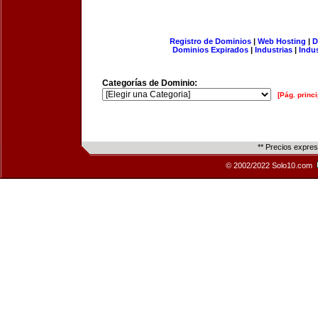
Registro de Dominios
|
Web Hosting
|
D
Dominios Expirados
|
Industrias
|
Indu
Categorías de Dominio:
[Pág. princi
** Precios expre
© 2002/2022 Solo10.com