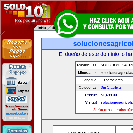
solucionesagrico
El dueño de este dominio lo ha
Mayusculas:
SOLUCIONESAGR
Minusculas:
solucionesagricola
Longitud:
19 caracteres
Categorias:
Sin Clasificar
Precio:
$1,499.00
Visitar!
solucionesagricol
Serán consideradas ofer
R