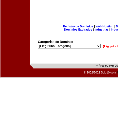
Registro de Dominios
|
Web Hosting
|
D
Dominios Expirados
|
Industrias
|
Indu
Categorías de Dominio:
[Pág. princi
** Precios expre
© 2002/2022 Solo10.com