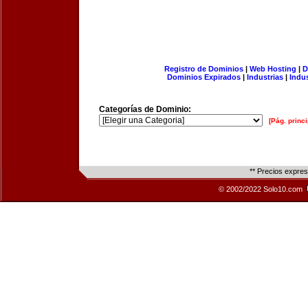
Registro de Dominios
|
Web Hosting
|
D
Dominios Expirados
|
Industrias
|
Indu
Categorías de Dominio:
[Pág. princi
** Precios expre
© 2002/2022 Solo10.com