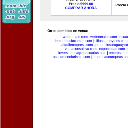
COMPRAR AHORA
Precio $
999.00
Precio 
COMPRAR AHORA
Otros dominios en venta:
webremate.com
|
webremates.com
|
ecuad
inmueblestucuman.com
|
sitiosparapymes.com
alquilerexpress.com
|
productosuruguay.c
ventaconsultiva.com
|
expociudad.com
|
inversionesagropecuarias.com
|
empresario
asesoresenturismo.com
|
empresaseuropeas.c