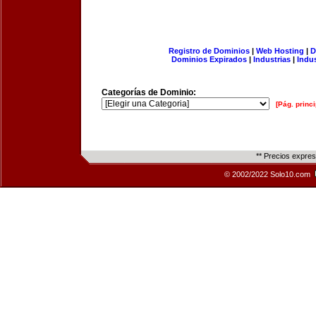
Registro de Dominios
|
Web Hosting
|
D
Dominios Expirados
|
Industrias
|
Indu
Categorías de Dominio:
[Pág. princi
** Precios expre
© 2002/2022 Solo10.com