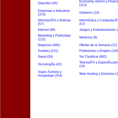
Economia, Dinero y Finan
Deportes (45)
(113)
Empresas e Industrias
Gobierno (16)
(374)
InformaciÃ³n y Noticias
InformÃ¡tica y ComputaciÃ
(57)
(57)
Internet (99)
Juegos y Entretenimiento (
Marketing y Publicidad
Medicina (9)
(122)
Negocios (385)
Ofertas de la Semana (12)
Portales (231)
Profesiones y Empleo (169
Salud (30)
Sin Clasificar (982)
TelevisiÃ³n y EspectÃ¡culo
TecnologÃ­a (43)
(33)
Viajes,Turismo y
Web Hosting y Dominios (
Hospedaje (254)