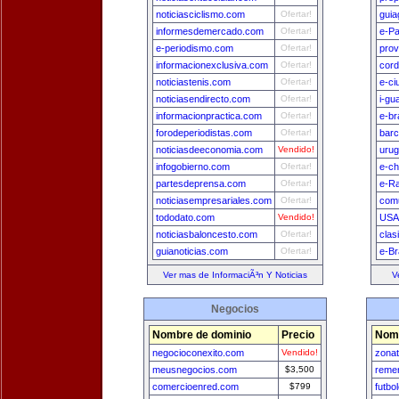
noticiasciclismo.com
Ofertar!
guia
informesdemercado.com
Ofertar!
e-P
e-periodismo.com
Ofertar!
prov
informacionexclusiva.com
Ofertar!
cord
noticiastenis.com
Ofertar!
e-ci
noticiasendirecto.com
Ofertar!
i-gu
informacionpractica.com
Ofertar!
e-br
forodeperiodistas.com
Ofertar!
bar
noticiasdeeconomia.com
Vendido!
uru
infogobierno.com
Ofertar!
e-ch
partesdeprensa.com
Ofertar!
e-Ra
noticiasempresariales.com
Ofertar!
comu
tododato.com
Vendido!
USA
noticiasbaloncesto.com
Ofertar!
clas
guianoticias.com
Ofertar!
e-Br
Ver mas de InformaciÃ³n Y Noticias
V
Negocios
Nombre de dominio
Precio
Nomb
negocioconexito.com
Vendido!
zona
meusnegocios.com
$3,500
remer
comercioenred.com
$799
futbo