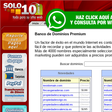
Banco de Dominios Premium
Un factor de éxito en el mundo Internet es con
fácil de recordar y que potencie las actividade
Más de 4000 nombres especialmente seleccion
marketing pueden ser adquiridos a precios pro
Buscar dominios:
Novedades
Nombre de dominio
Precio
Nomb
testdomain.com
Ofertar!
e-clas
fincasganaderas.com
$199
indust
propiedadeszaragoza.es
Ofertar!
inmobi
propiedadesvigo.es
Ofertar!
pasaje
propiedadesvalladolid.es
Ofertar!
finanz
propiedadesvalencia.es
$295
mercad