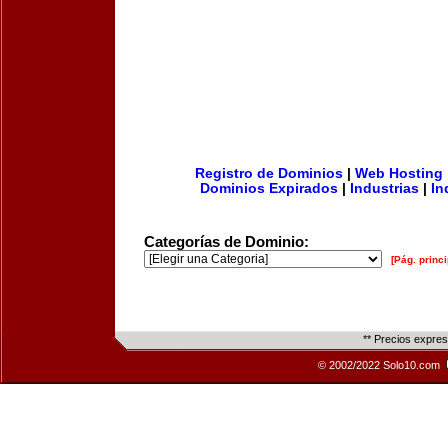
Registro de Dominios
|
Web Hosting
Dominios Expirados
|
Industrias
|
In
Categorías de Dominio:
[Pág. princi
** Precios expre
© 2002/2022 Solo10.com