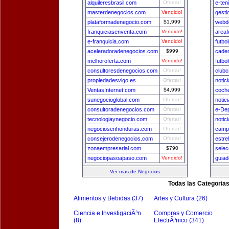
alquileresbrasil.com
Ofertar!
e-ten
masterdenegocios.com
Vendido!
gest
plataformadenegocio.com
$1,999
webde
franquiciasenventa.com
Vendido!
areaf
e-franquicia.com
Vendido!
futbo
aceleradoradenegocios.com
$999
cade
melhoroferta.com
Vendido!
futbo
consultoresdenegocios.com
Ofertar!
clubc
propiedadesvigo.es
Ofertar!
notic
VentasInternet.com
$4,999
coch
sunegocioglobal.com
Ofertar!
notic
consultoradenegocios.com
Ofertar!
e-De
tecnologiaynegocio.com
Ofertar!
notic
negociosenhonduras.com
Ofertar!
camp
consejerodenegocios.com
Ofertar!
estre
zonaempresarial.com
$790
selec
negociopasoapaso.com
Vendido!
guia
Ver mas de Negocios
Todas las Categoria
Alimentos y Bebidas (37)
Artes y Cultura (26)
Ciencia e InvestigaciÃ³n
Compras y Comercio
(8)
ElectrÃ³nico (341)