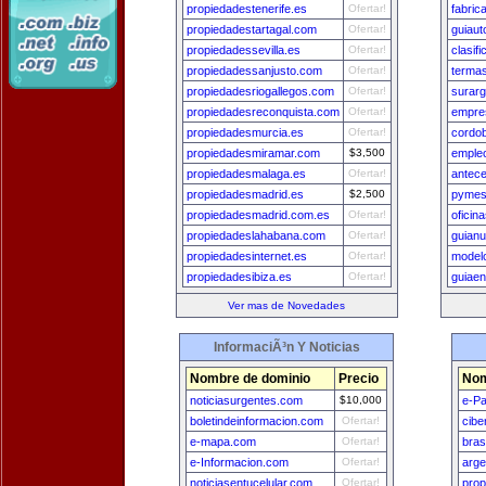
propiedadestenerife.es
Ofertar!
fabri
propiedadestartagal.com
Ofertar!
guiaut
propiedadessevilla.es
Ofertar!
clasif
propiedadessanjusto.com
Ofertar!
termas
propiedadesriogallegos.com
Ofertar!
surarg
propiedadesreconquista.com
Ofertar!
empre
propiedadesmurcia.es
Ofertar!
cordo
propiedadesmiramar.com
$3,500
emple
propiedadesmalaga.es
Ofertar!
antec
propiedadesmadrid.es
$2,500
pymes
propiedadesmadrid.com.es
Ofertar!
oficin
propiedadeslahabana.com
Ofertar!
guian
propiedadesinternet.es
Ofertar!
modelo
propiedadesibiza.es
Ofertar!
guiaen
Ver mas de Novedades
InformaciÃ³n Y Noticias
Nombre de dominio
Precio
Nom
noticiasurgentes.com
$10,000
e-Pa
boletindeinformacion.com
Ofertar!
cibe
e-mapa.com
Ofertar!
bras
e-Informacion.com
Ofertar!
arge
noticiasentucelular.com
Ofertar!
prop